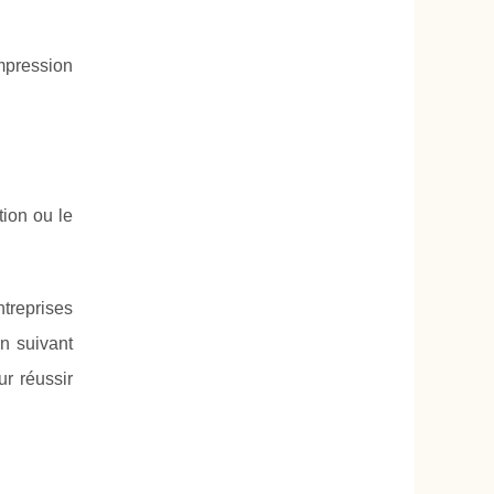
mpression
tion ou le
ntreprises
En suivant
ur réussir