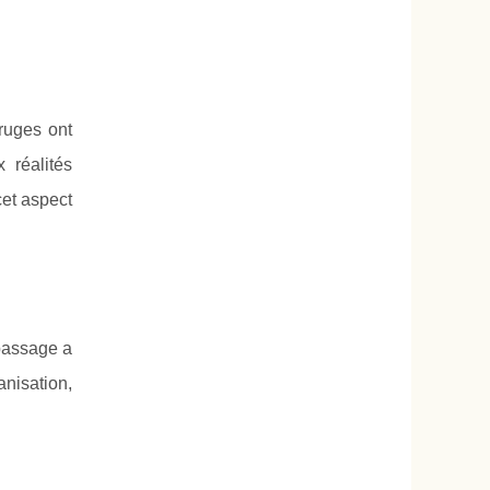
ruges ont
 réalités
cet aspect
 passage a
nisation,